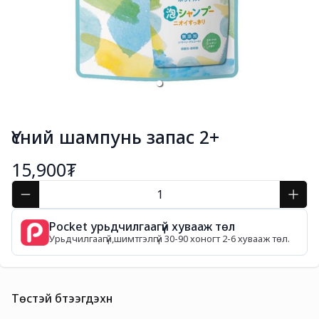
Үсний шампунь запас 2+
15,900₮
Pocket урьдчилгаагүй хувааж төл
Урьдчилгаагүй,шимтгэлгүй 30-90 хоногт 2-6 хувааж төл.
Төстэй бүтээгдэхүүн