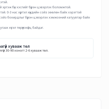
этэй.
й эргэж бүх хэсгийг бүрэн цэвэрлэх боломжтой. 
тэй. 0-3 нас хүртэл хүүхдийн сойз зөөлөн байх хэрэгтэй 
 сойз бохирдлыг бүрэн цэвэрлэх хэмжээний хатуувтар байх 
гаах хүсэл төрүүлэхүйц байдаг. 
агүй хувааж төл
гүй 30-90 хоногт 2-6 хувааж төл.