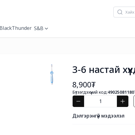
BlackThunder
S&B
3-6 настай хү
8,900₮
Бүтээгдэхүүний код:
49025081180
Дэлгэрэнгүй мэдээлэл