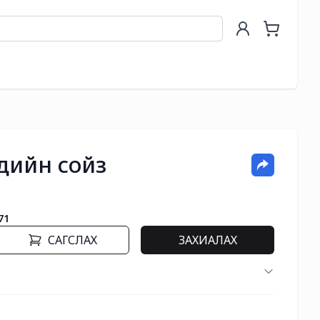
үхдийн сойз
71
САГСЛАХ
ЗАХИАЛАХ