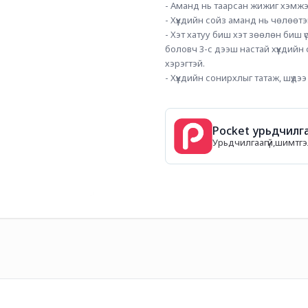
- Аманд нь таарсан жижиг хэмжэ
- Хүүхдийн сойз аманд нь чөлөөтэ
- Хэт хатуу биш хэт зөөлөн биш үс
боловч 3-с дээш настай хүүхдийн
хэрэгтэй.
- Хүүхдийн сонирхлыг татаж, шүдээ у
Pocket урьдчилга
Урьдчилгаагүй,шимтгэл