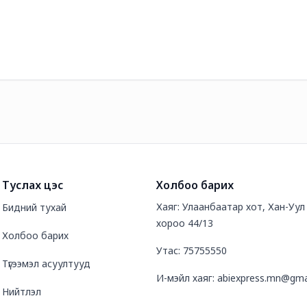
Туслах цэс
Холбоо барих
Хаяг: Улаанбаатар хот, Хан-Уул д
Бидний тухай
хороо 44/13
Холбоо барих
Утас: 75755550
Түгээмэл асуултууд
И-мэйл хаяг: abiexpress.mn@gma
Нийтлэл