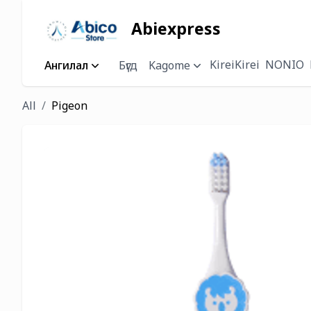
Abiexpress
KireiKirei
NONIO
Ангилал
Бүгд
Kagome
All
Pigeon