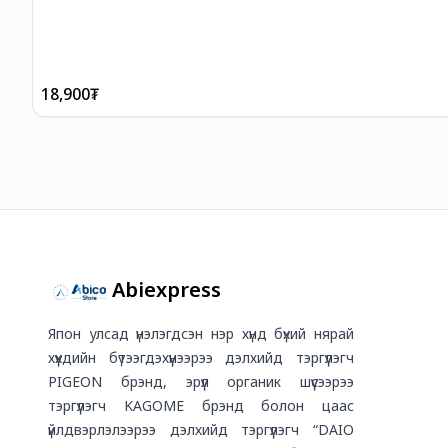
18,900
₮
Abiexpress
Япон улсад үнэлэгдсэн нэр хүнд бүхий нярай
хүүхдийн бүтээгдэхүүнээрээ дэлхийд тэргүүлэгч
PIGEON брэнд, эрүүл органик шүүсээрээ
тэргүүлэгч KAGOME брэнд болон цаас
үйлдвэрлэлээрээ дэлхийд тэргүүлэгч “DAIO