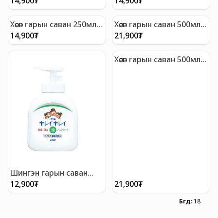
14,900
₮
14,900
₮
Хөөсөн гарын саван 250мл
Хөөсөн гарын саван 500мл
цэцгийн
жимсний
14,900
₮
21,900
₮
Хөөсөн гарын саван 500мл
цэцгийн
Шингэн гарын саван
250мл
12,900
₮
21,900
₮
Бүгд
:
18