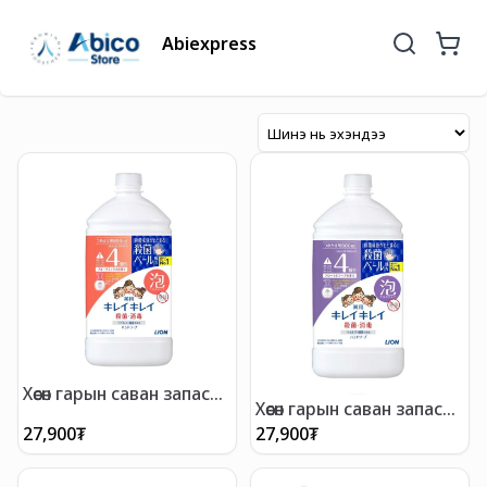
Abiexpress
Хөөсөн гарын саван запас
Хөөсөн гарын саван запас
800мл
800мл
27,900
₮
27,900
₮