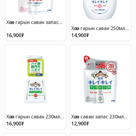
Хөөсөн гарын саван запас
450мл
Хөөсөн гарын саван 250мл
Цитрус
16,900
₮
14,900
₮
Хөөсөн гарын саван 230мл
Хөөсөн саван запас 230мл
Гал тог
гал тог
16,900
₮
12,900
₮