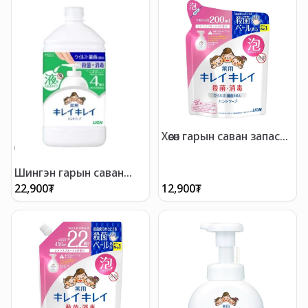
Хөөсөн гарын саван запас
200мл
Шингэн гарын саван
запас 800мл
22,900
₮
12,900
₮