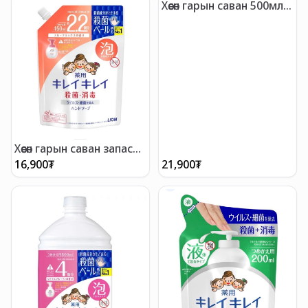
Хөөсөн гарын саван 500мл
Цитрус
Хөөсөн гарын саван запас
450мл
16,900
₮
21,900
₮