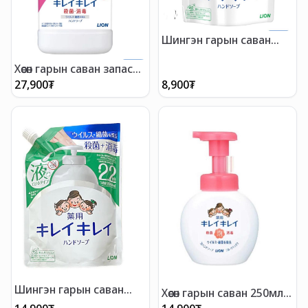
Шингэн гарын саван
запас 200мл
Хөөсөн гарын саван запас
800мл
27,900
₮
8,900
₮
Шингэн гарын саван
Хөөсөн гарын саван 250мл
запас 450мл
жимсний