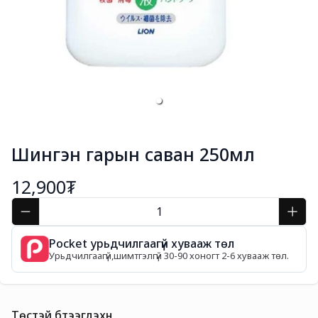
Шингэн гарын саван 250мл
12,900₮
Pocket урьдчилгаагүй хувааж төл
Урьдчилгаагүй,шимтгэлгүй 30-90 хоногт 2-6 хувааж төл.
Төстэй бүтээгдэхүүн