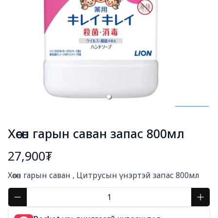
Хөөсөн гарын саван запас 800мл
27,900₮
Богино тайлбар
Хөөсөн гарын саван , Цитрусын үнэртэй запас 800мл