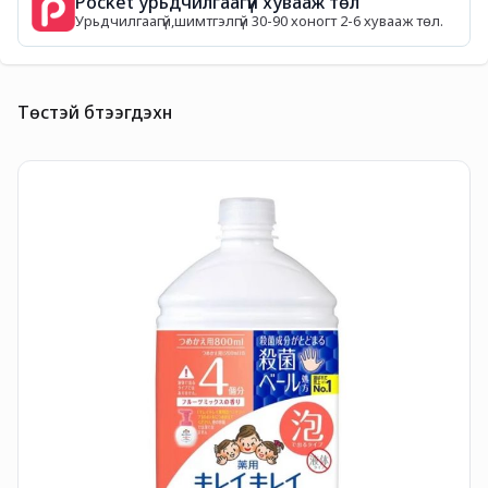
Pocket урьдчилгаагүй хувааж төл
Урьдчилгаагүй,шимтгэлгүй 30-90 хоногт 2-6 хувааж төл.
Төстэй бүтээгдэхүүн