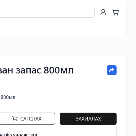
саван запас 800мл
 800мл

САГСЛАХ
ЗАХИАЛАХ
агүй хувааж төл