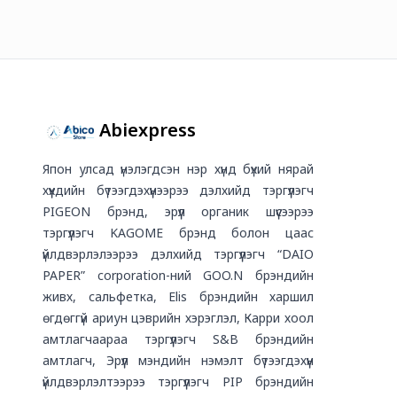
Abiexpress
Япон улсад үнэлэгдсэн нэр хүнд бүхий нярай
хүүхдийн бүтээгдэхүүнээрээ дэлхийд тэргүүлэгч
PIGEON брэнд, эрүүл органик шүүсээрээ
тэргүүлэгч KAGOME брэнд болон цаас
үйлдвэрлэлээрээ дэлхийд тэргүүлэгч “DAIO
PAPER” corporation-ний GOO.N брэндийн
живх, сальфетка, Elis брэндийн харшил
өгдөггүй ариун цэврийн хэрэглэл, Карри хоол
амтлагчаараа тэргүүлэгч S&B брэндийн
амтлагч, Эрүүл мэндийн нэмэлт бүтээгдэхүүн
үйлдвэрлэлтээрээ тэргүүлэгч PIP брэндийн