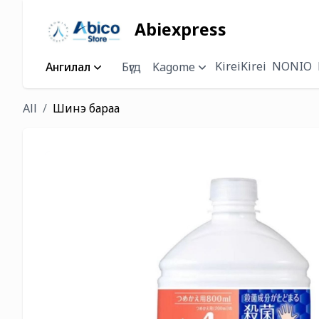
Abiexpress
KireiKirei
NONIO
Ангилал
Бүгд
Kagome
All
Шинэ бараа