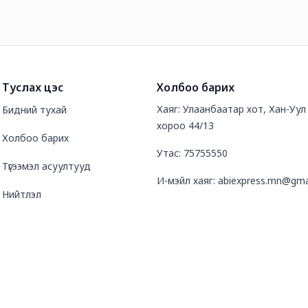
Туслах цэс
Холбоо барих
Хаяг: Улаанбаатар хот, Хан-Уул д
Бидний тухай
хороо 44/13
Холбоо барих
Утас: 75755550
Түгээмэл асуултууд
И-мэйл хаяг: abiexpress.mn@gma
Нийтлэл