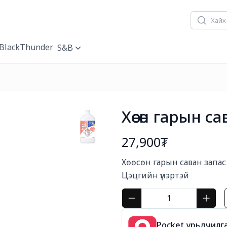
BlackThunder
S&B
Хөөсөн гарын 
27,900₮
Богино тайлбар
Хөөсөн гарын саван запас
Цэцгийн үнэртэй
Pocket урьдчилга