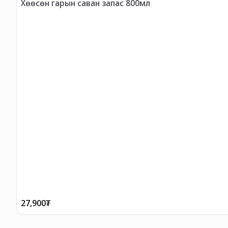
Хөөсөн гарын саван запас 800мл
27,900
₮