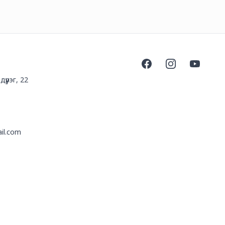
Facebook
Instagram
YouTube
үүрэг, 22
il.com