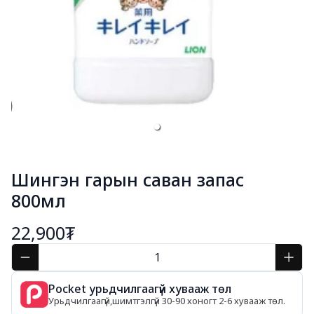
Шингэн гарын саван запас
800мл
22,900₮
Pocket урьдчилгаагүй хувааж төл
Урьдчилгаагүй,шимтгэлгүй 30-90 хоногт 2-6 хувааж төл.