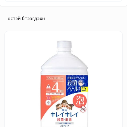
Төстэй бүтээгдэхүүн