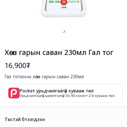
Хөөсөн гарын саван 230мл Гал тог
16,900₮
Богино тайлбар
Гал тогооны хөөсөн гарын саван 230мл
Pocket урьдчилгаагүй хувааж төл
Урьдчилгаагүй,шимтгэлгүй 30-90 хоногт 2-6 хувааж төл.
Төстэй бүтээгдэхүүн