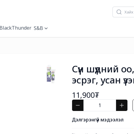
BlackThunder
S&B
Сүүн шүдний о
эсрэг, усан үз
11,900₮
Дэлгэрэнгүй мэдээлэл