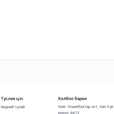
Туслах цэс
Холбоо барих
Хаяг: Улаанбаатар хот, Хан-Уул д
Бидний тухай
хороо 44/13