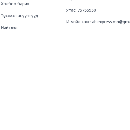
Холбоо барих
Утас: 75755550
Түгээмэл асуултууд
И-мэйл хаяг: abiexpress.mn@gma
Нийтлэл