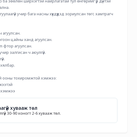
р ба зөөлөн ширхэгтэй найрлагатай тул өнгөрийг үр дүнтэй 
ална.
лаагүй учир бага насны хүүхдүүдэд зориулсан төгс хамтрагч 
 агуулсан.
ногоон цайны ханд агуулсан.
m фтор агуулсан.
учир залгисан ч аюулгүй.
үй.
 хялбар.
ий ооны тохиромжтой хэмжээ:
жээтэй
н хэмжээ
агүй хувааж төл
гүй 30-90 хоногт 2-6 хувааж төл.