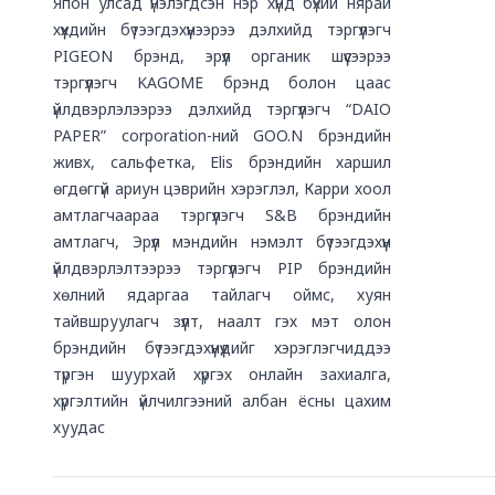
Япон улсад үнэлэгдсэн нэр хүнд бүхий нярай
хүүхдийн бүтээгдэхүүнээрээ дэлхийд тэргүүлэгч
PIGEON брэнд, эрүүл органик шүүсээрээ
тэргүүлэгч KAGOME брэнд болон цаас
үйлдвэрлэлээрээ дэлхийд тэргүүлэгч “DAIO
PAPER” corporation-ний GOO.N брэндийн
живх, сальфетка, Elis брэндийн харшил
өгдөггүй ариун цэврийн хэрэглэл, Карри хоол
амтлагчаараа тэргүүлэгч S&B брэндийн
амтлагч, Эрүүл мэндийн нэмэлт бүтээгдэхүүн
үйлдвэрлэлтээрээ тэргүүлэгч PIP брэндийн
хөлний ядаргаа тайлагч оймс, хуян
тайвшруулагч зүүлт, наалт гэх мэт олон
брэндийн бүтээгдэхүүнүүдийг хэрэглэгчиддээ
түргэн шуурхай хүргэх онлайн захиалга,
хүргэлтийн үйлчилгээний албан ёсны цахим
хуудас