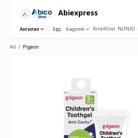
Abiexpress
KireiKirei
NONIO
Ангилал
Бүгд
Kagome
All
Pigeon