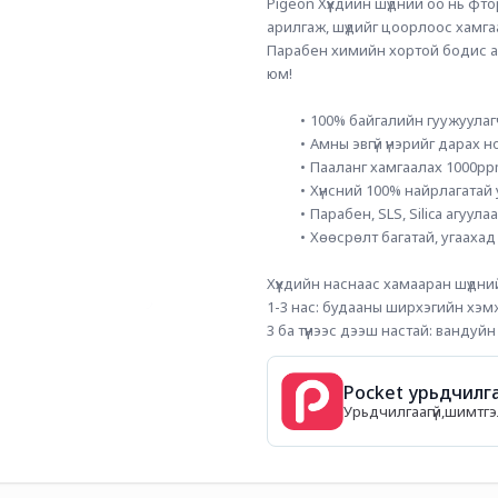
Pigeon Хүүхдийн шүдний оо нь фто
арилгаж, шүдийг цоорлоос хамга
Парабен химийн хортой бодис агуу
юм!
100% байгалийн гуужуулагч
Амны эвгүй үнэрийг дарах 
Пааланг хамгаалах 1000pp
Хүнсний 100% найрлагатай 
Парабен, SLS, Silica агуулааг
Хөөсрөлт багатай, угаахад
Хүүхдийн наснаас хамааран шүдн
1-3 нас: будааны ширхэгийн хэм
3 ба түүнээс дээш настай: вандуй
Pocket урьдчилга
Урьдчилгаагүй,шимтгэл