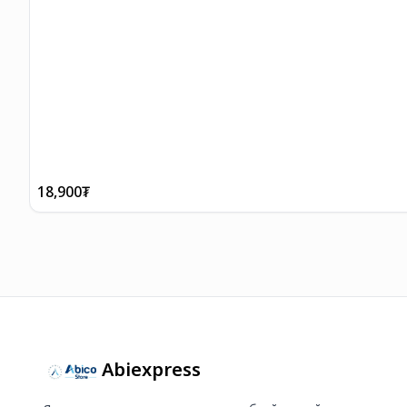
18,900
₮
Abiexpress