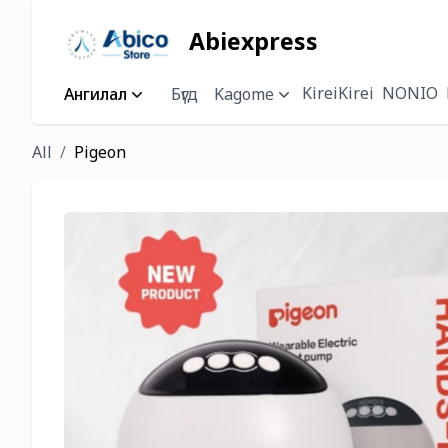
Abiexpress
KireiKirei
NONIO
Ангилал
Бүгд
Kagome
All
Pigeon