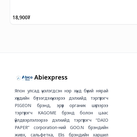
18,900
₮
Abiexpress
Япон улсад үнэлэгдсэн нэр хүнд бүхий нярай
хүүхдийн бүтээгдэхүүнээрээ дэлхийд тэргүүлэгч
PIGEON брэнд, эрүүл органик шүүсээрээ
тэргүүлэгч KAGOME брэнд болон цаас
үйлдвэрлэлээрээ дэлхийд тэргүүлэгч “DAIO
PAPER” corporation-ний GOO.N брэндийн
живх, сальфетка, Elis брэндийн харшил