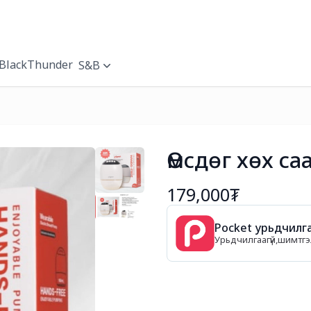
BlackThunder
S&B
Өмсдөг хөх са
179,000₮
Pocket урьдчилга
Урьдчилгаагүй,шимтгэл