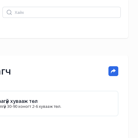
агч
агүй хувааж төл
гүй 30-90 хоногт 2-6 хувааж төл.