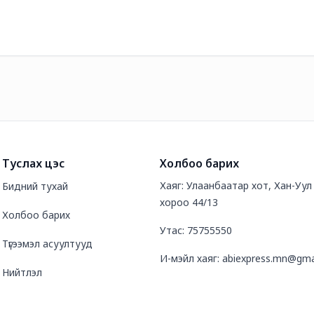
Туслах цэс
Холбоо барих
Хаяг: Улаанбаатар хот, Хан-Уул д
Бидний тухай
хороо 44/13
Холбоо барих
Утас: 75755550
Түгээмэл асуултууд
И-мэйл хаяг: abiexpress.mn@gma
Нийтлэл