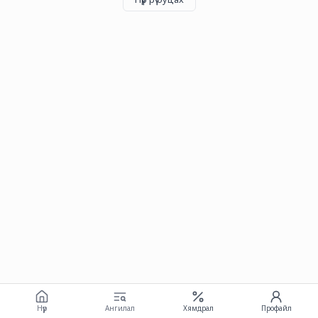
Нүүр
Ангилал
Хямдрал
Профайл