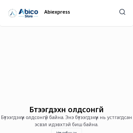
Abiexpress
Бүтээгдэхүүн олдсонгүй
Бүтээгдэхүүн олдсонгүй байна. Энэ бүтээгдэхүүн нь устгагдсан
эсвэл идэвхтэй биш байна.
Нүүр рүү буцах