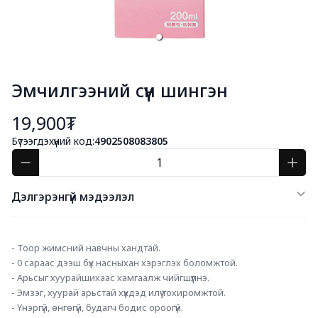
Эмчилгээний сүүн шингэн
19,900₮
Бүтээгдэхүүний код:
4902508083805
Дэлгэрэнгүй мэдээлэл
- Тоор жимсний навчны хандтай. 
- 0 сараас дээш бүх насныхан хэрэглэх боломжтой. 
- Арьсыг хуурайшихаас хамгаалж чийгшүүлнэ. 
- Эмзэг, хуурай арьстай хүүхдэд илүү тохиромжтой. 
- Үнэргүй, өнгөгүй, будагч бодис ороогүй. 