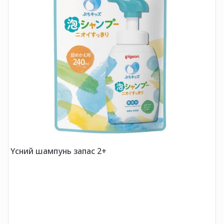
Үсний шампунь запас 2+
Ү