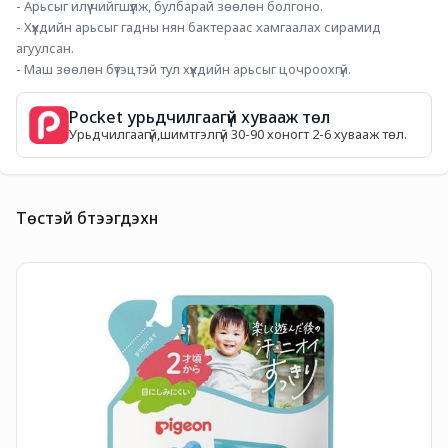
- Арьсыг илүү чийгшүүлж, булбарай зөөлөн болгоно. 
- Хүүхдийн арьсыг гадны нян бактераас хамгаалах сирамид 
агуулсан.
- Маш зөөлөн бүтэцтэй тул хүүхдийн арьсыг цочроохгүй.
Pocket урьдчилгаагүй хувааж төл
Урьдчилгаагүй,шимтгэлгүй 30-90 хоногт 2-6 хувааж төл.
Төстэй бүтээгдэхүүн