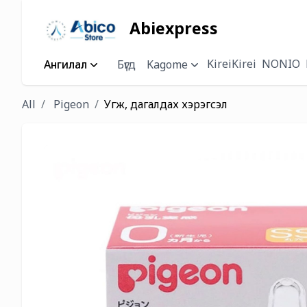
Abiexpress
KireiKirei
NONIO
Ангилал
Бүгд
Kagome
All
Pigeon
Угж, дагалдах хэрэгсэл