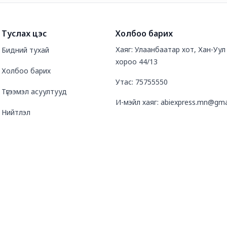
Туслах цэс
Холбоо барих
Хаяг: Улаанбаатар хот, Хан-Уул д
Бидний тухай
хороо 44/13
Холбоо барих
Утас: 75755550
Түгээмэл асуултууд
И-мэйл хаяг: abiexpress.mn@gma
Нийтлэл