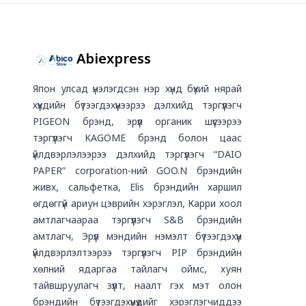
Abiexpress
Япон улсад үнэлэгдсэн нэр хүнд бүхий нярай
хүүхдийн бүтээгдэхүүнээрээ дэлхийд тэргүүлэгч
PIGEON брэнд, эрүүл органик шүүсээрээ
тэргүүлэгч KAGOME брэнд болон цаас
үйлдвэрлэлээрээ дэлхийд тэргүүлэгч “DAIO
PAPER” corporation-ний GOO.N брэндийн
живх, сальфетка, Elis брэндийн харшил
өгдөггүй ариун цэврийн хэрэглэл, Карри хоол
амтлагчаараа тэргүүлэгч S&B брэндийн
амтлагч, Эрүүл мэндийн нэмэлт бүтээгдэхүүн
үйлдвэрлэлтээрээ тэргүүлэгч PIP брэндийн
хөлний ядаргаа тайлагч оймс, хуян
тайвшруулагч зүүлт, наалт гэх мэт олон
брэндийн бүтээгдэхүүнүүдийг хэрэглэгчиддээ