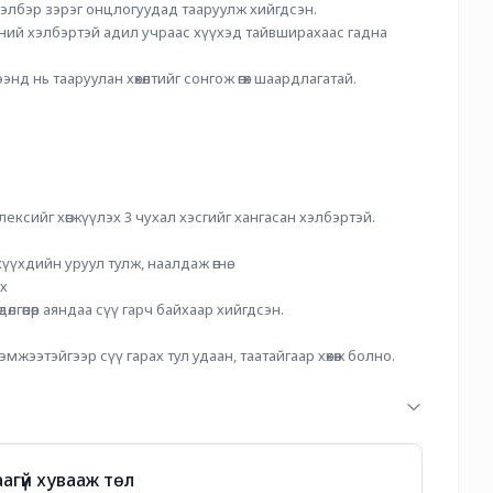
мны хэлбэр зэрэг онцлогуудад тааруулж хийгдсэн. 
өхний хэлбэртэй адил учраас хүүхэд тайвширахаас гадна 
нд нь тааруулан хөхөлтийг сонгож өгөх шаардлагатай.  
  
 
 
    
ефлексийг хөгжүүлэх 3 чухал хэсгийг хангасан хэлбэртэй.
 хүүхдийн уруул тулж, наалдаж өгнө.
ах
өдөлгөөнөөр аяндаа сүү гарч байхаар хийгдсэн.
жээтэйгээр сүү гарах тул удаан, таатайгаар хөхөж болно. 
агүй хувааж төл