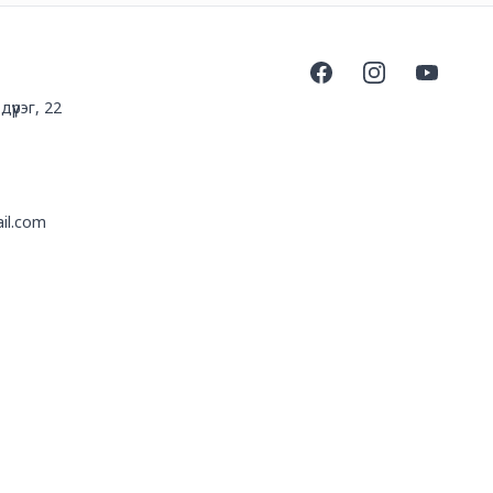
Facebook
Instagram
YouTube
үүрэг, 22
il.com