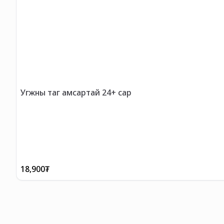
Угжны таг амсартай 24+ сар
18,900
₮