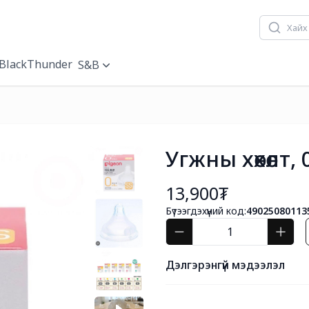
BlackThunder
S&B
Угжны хөхөлт, 
13,900₮
Бүтээгдэхүүний код:
49025080113
Дэлгэрэнгүй мэдээлэл