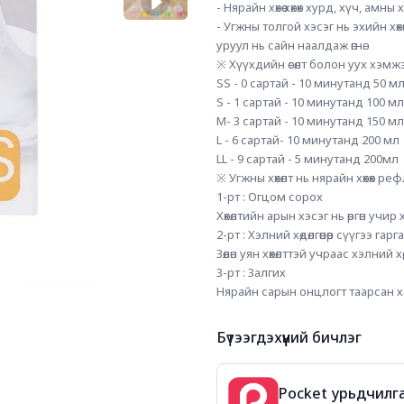
- Нярайн хөхөө хөхөх хурд, хүч, а
- Угжны толгой хэсэг нь эхийн х
уруул нь сайн наалдаж өгнө. 
※ Хүүхдийн өсөлт болон уух хэмжээ
SS - 0 сартай - 10 минутанд 50 мл 
S - 1 сартай - 10 минутанд 100 мл
M- 3 сартай - 10 минутанд 150 мл
L - 6 сартай- 10 минутанд 200 мл     
LL - 9 сартай - 5 минутанд 200мл
※ Угжны хөхөлт нь нярайн хөхөх р
1-рт : Огцом сорох
Хөхөлтийн арын хэсэг нь өргөн учир
2-рт : Хэлний хөдөлгөөнөөр сүүгээ гарг
Зөөлөн уян хөхөлттэй учраас хэлний х
3-рт : Залгих
Нярайн сарын онцлогт таарсан хэм
Бүтээгдэхүүний бичлэг
Pocket урьдчилга