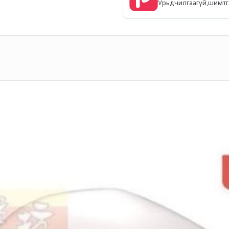
Урьдчилгаагүй,шимтгэл