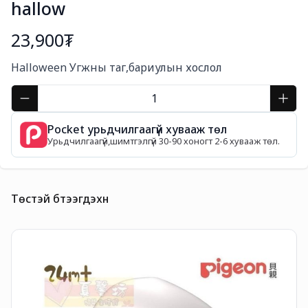
hallow
23,900₮
Богино тайлбар
Halloween Угжны таг,бариулын хослол
Pocket урьдчилгаагүй хувааж төл
Урьдчилгаагүй,шимтгэлгүй 30-90 хоногт 2-6 хувааж төл.
Төстэй бүтээгдэхүүн