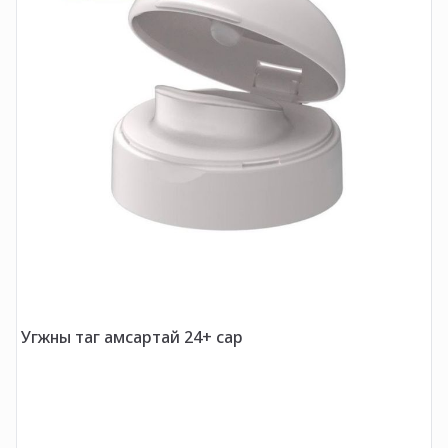
У
Угжны таг амсартай 24+ сар