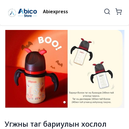
Abiexpress
Угжны таг бариулын хослол