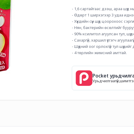
- 1,6 сартайгаас дээш, араа шүд нь
- Өдөрт 1 ширхэгээр 3 удаа иднэ
- Хүүхдийн сүүн шүд цоорохоос сэ
- Нян, бактерийн өсөлтийг бууру
- 90% ксилитол агуулсан тул, шүд
- Сахаргүй, харшил үүсгэгч агуулаагүй
- Шүдний оог орлохгүй тул шүдийг 
- 4 төрлийн жимсний амттай. 
Pocket урьдчилга
Урьдчилгаагүй,шимтгэл