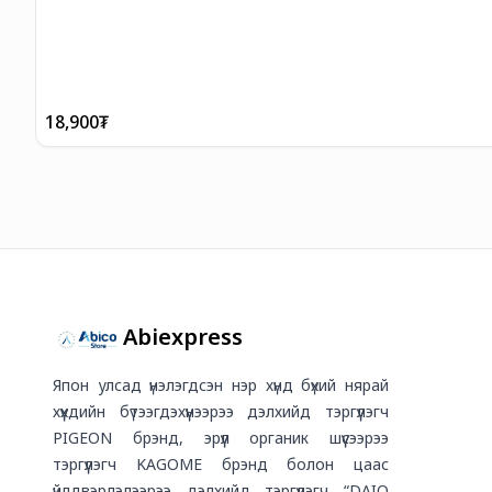
18,900
₮
Abiexpress
Япон улсад үнэлэгдсэн нэр хүнд бүхий нярай
хүүхдийн бүтээгдэхүүнээрээ дэлхийд тэргүүлэгч
PIGEON брэнд, эрүүл органик шүүсээрээ
тэргүүлэгч KAGOME брэнд болон цаас
үйлдвэрлэлээрээ дэлхийд тэргүүлэгч “DAIO