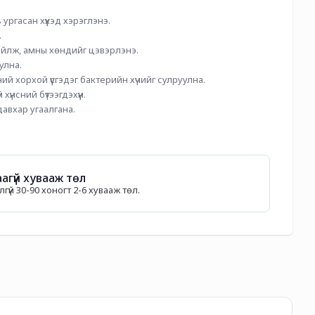
 ургасан хүүхэд хэрэглэнэ.
.
ргийлж, амны хөндийг цэвэрлэнэ.
улна.
ний хорхой үүсгэдэг бактерийн хүчийг сулруулна.
 хүнсний бүтээгдэхүүн. 
давхар угаалгана.
агүй хувааж төл
гүй 30-90 хоногт 2-6 хувааж төл.