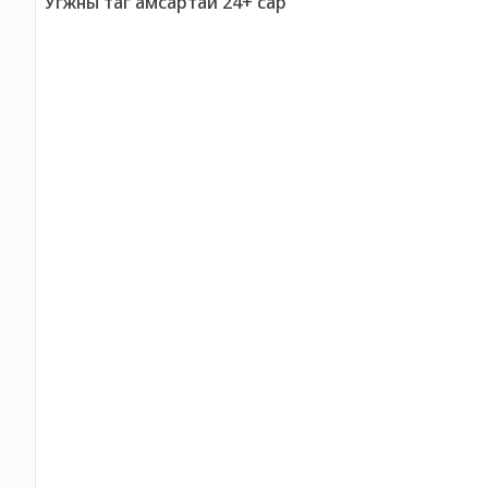
Угжны таг амсартай 24+ сар