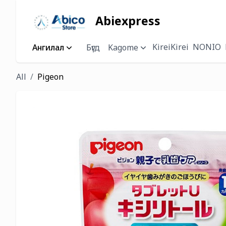
Abiexpress
KireiKirei
NONIO
Ангилал
Бүгд
Kagome
All
Pigeon