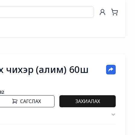
х чихэр (алим) 60ш
82
САГСЛАХ
ЗАХИАЛАХ