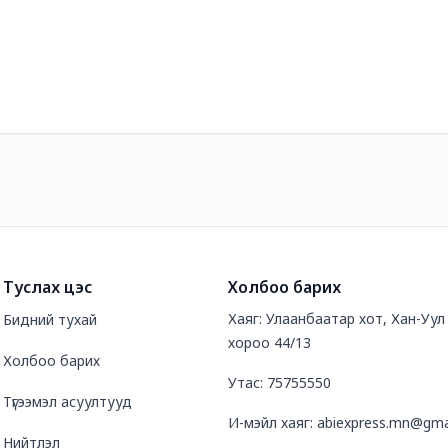
Туслах цэс
Холбоо барих
Хаяг: Улаанбаатар хот, Хан-Уул д
Бидний тухай
хороо 44/13
Холбоо барих
Утас: 75755550
Түгээмэл асуултууд
И-мэйл хаяг: abiexpress.mn@gma
Нийтлэл