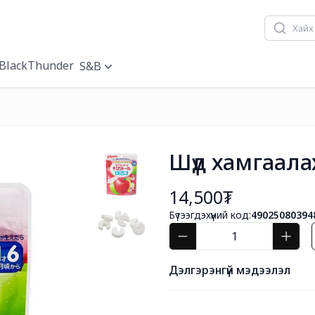
BlackThunder
S&B
Шүд хамгаала
14,500₮
Бүтээгдэхүүний код:
49025080394
Дэлгэрэнгүй мэдээлэл