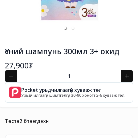
Үсний шампунь 300мл 3+ охид
27,900₮
Pocket урьдчилгаагүй хувааж төл
Урьдчилгаагүй,шимтгэлгүй 30-90 хоногт 2-6 хувааж төл.
Төстэй бүтээгдэхүүн