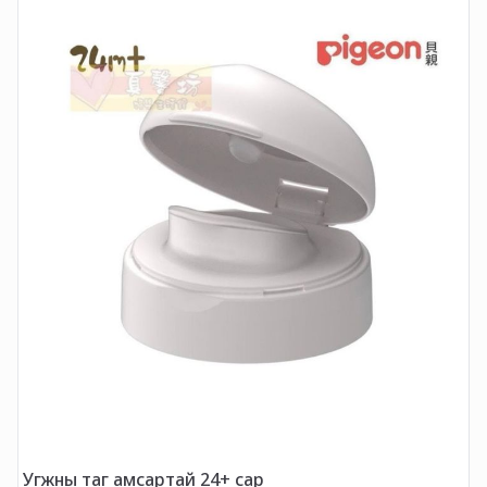
У
Угжны таг амсартай 24+ сар