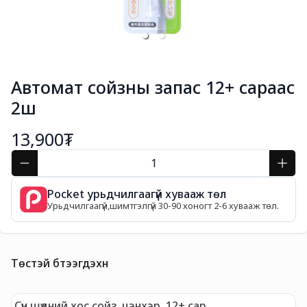
Автомат сойзны запас 12+ сараас
2ш
13,900₮
Pocket урьдчилгаагүй хувааж төл
Урьдчилгаагүй,шимтгэлгүй 30-90 хоногт 2-6 хувааж төл.
Төстэй бүтээгдэхүүн
Сүүн шүдний хос сойз, цэнхэр, 12+ сар
С