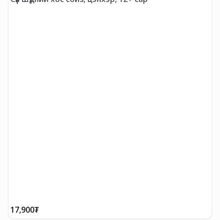
17,900
₮
1