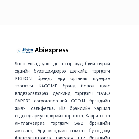
Abiexpress
Япон улсад үнэлэгдсэн нэр хүнд бүхий нярай
хүүхдийн бүтээгдэхүүнээрээ дэлхийд тэргүүлэгч
PIGEON брэнд, эрүүл органик шүүсээрээ
тэргүүлэгч KAGOME брэнд болон цаас
үйлдвэрлэлээрээ дэлхийд тэргүүлэгч “DAIO
PAPER” corporation-ний GOO.N брэндийн
живх, сальфетка, Elis брэндийн харшил
өгдөггүй ариун цэврийн хэрэглэл, Карри хоол
амтлагчаараа тэргүүлэгч S&B брэндийн
амтлагч, Эрүүл мэндийн нэмэлт бүтээгдэхүүн
үйлдвэрлэлтээрээ тэргүүлэгч PIP брэндийн