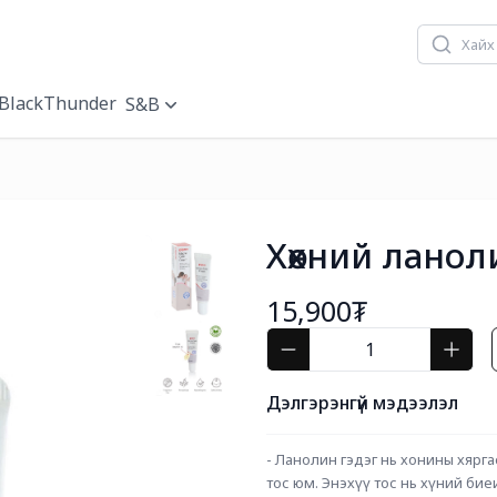
BlackThunder
S&B
Хөхний ланол
15,900₮
Дэлгэрэнгүй мэдээлэл
- Ланолин гэдэг нь хонины хяргас
тос юм. Энэхүү тос нь хүний биеийн