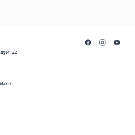
Facebook
Instagram
YouTube
үүрэг, 22
il.com