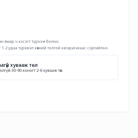
н ямар ч хэсэгт түрхэж болно.
 1-2 удаа түрхвэл хөхний толгой хагарагахаас сэргийлнэ. 
агүй хувааж төл
гүй 30-90 хоногт 2-6 хувааж төл.