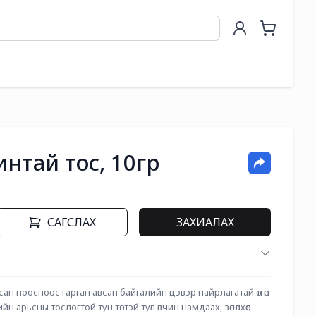
интай тос, 10гр
САГСЛАХ
ЗАХИАЛАХ
ан ноосноос гарган авсан байгалийн цэвэр найрлагатай өтгөн 
 арьсны тослогтой тун төстэй тул өвчин намдаах, зөөлөлхөөс 