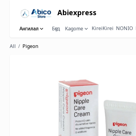
Abiexpress
KireiKirei
NONIO
Ангилал
Бүгд
Kagome
All
Pigeon