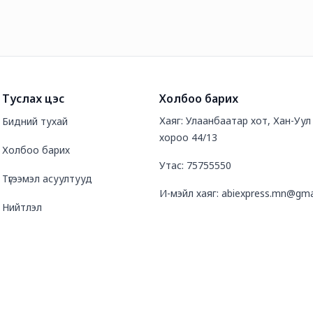
Туслах цэс
Холбоо барих
Хаяг: Улаанбаатар хот, Хан-Уул д
Бидний тухай
хороо 44/13
Холбоо барих
Утас: 75755550
Түгээмэл асуултууд
И-мэйл хаяг: abiexpress.mn@gma
Нийтлэл