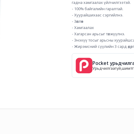
гадна хамгаалах үйлчилгээтэй.
- 100% байгалийн гаралтай. 
- Хуурайшихаас сэргийлнэ. 
- Зөөллөх
- Хамгаалах
- Хагарсан арьсыг төлжүүлнэ.
- Энэхүү тосыг арьсны хуурайшса
- Жирэмсний сүүлийн 3 сард өдөрт
Pocket урьдчилга
Урьдчилгаагүй,шимтгэл